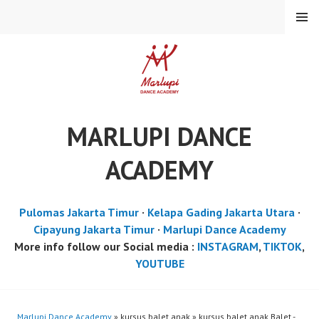
Skip
MENU
to
content
MARLUPI DANCE
ACADEMY
Pulomas Jakarta Timur
·
Kelapa Gading Jakarta Utara
·
Cipayung Jakarta Timur
·
Marlupi Dance Academy
More info follow our Social media :
INSTAGRAM
,
TIKTOK
,
YOUTUBE
Marlupi Dance Academy
» kursus balet anak » kursus balet anak Balet -