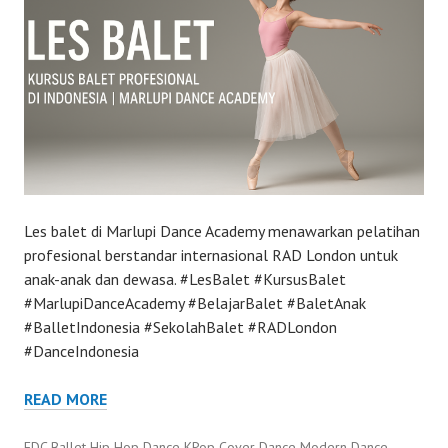
Les balet di Marlupi Dance Academy menawarkan pelatihan
profesional berstandar internasional RAD London untuk
anak-anak dan dewasa. #LesBalet #KursusBalet
#MarlupiDanceAcademy #BelajarBalet #BaletAnak
#BalletIndonesia #SekolahBalet #RADLondon
#DanceIndonesia
READ MORE
FDC Ballet Hip Hop Dance KPop Cover Dance Modern Dance