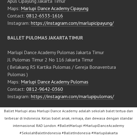
Apus Cipayung Jakarta Timur
Maps:
Marlupi Dance Academy Cipayung
Contact:
0812-6533-1616
Instagram:
https://instagram.com/marlupicipayung/
BALLET PULOMAS JAKARTA TIMUR
Marlupi Dance Academy Pulomas Jakarta Timur
Jl. Pulomas Timur 2 No 116 Jakarta Timur
( Belakang RS Kartika Pulomas / Gereja Bonaventura
Pulomas )
Maps:
Marlupi Dance Academy Pulomas
Contact:
0812-9642-0360
Instagram:
https://instagram.com/marlupipulomas/
Ballet Marlupi atau Marlupi Dance Academy adalah sekolah balet tertua dan
terbesar di Indonesia. Kelas balet anak, remaja, dan dewasa dengan standar
internasional RAD London. #BalletMarlupi #MarlupiDanceAcademy
#SekolahBaletIndonesia #BalletIndonesia #MarlupiJakarta