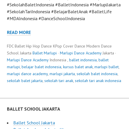
#SekolahBaletIndonesia #BalletIndonesia #MarlupiJakarta
#SekolahTariIndonesia #BelajarBaletAnak #BalletLife
#MDAIndonesia #DanceSchoolIndonesia
READ MORE
FDC Ballet Hip Hop Dance KPop Cover Dance Modern Dance
School Jakarta
Ballet Marlupi
·
Marlupi Dance Academy
Jakarta ·
Marlupi Dance Academy
Indonesia ,
ballet indonesia
,
ballet
marlupi
,
belajar balet indonesia
,
kursus balet anak
,
marlupi ballet
,
marlupi dance academy
,
marlupi jakarta
,
sekolah balet indonesia
,
sekolah balet jakarta
,
sekolah tari anak
,
sekolah tari anak indonesia
BALLET SCHOOL JAKARTA
Ballet School Jakarta