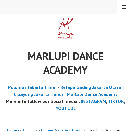
Skip
MENU
to
content
MARLUPI DANCE
ACADEMY
Pulomas Jakarta Timur
·
Kelapa Gading Jakarta Utara
·
Cipayung Jakarta Timur
·
Marlupi Dance Academy
More info follow our Social media :
INSTAGRAM
,
TIKTOK
,
YOUTUBE
Marlupi
»
Academy
»
Marlupi Dance Academy
Jakarta » Ballet Academy