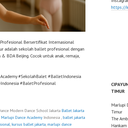
Instagra
https://
Profesional Bersertifikat Internasional
r adalah sekolah ballet profesional dengan
 & BDA Beijing. Cocok untuk anak, remaja,
eAcademy #SekolahBalet #BalletIndonesia
ndonesia #BaletProfesional
CIPAYU
TIMUR
Marlupi 
Dance Modern Dance School Jakarta
Ballet Jakarta
Timur
·
Marlupi Dance Academy
Indonesia ,
ballet jakarta
The Ambo
sional
,
kursus ballet jakarta
,
marlupi dance
Hankam 