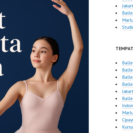
Jakar
Balle
Marlu
Studi
TEMPAT
Balle
Balle
Ball
Balle
Jakar
Balle
Indon
Marlu
Cipay
Kursu