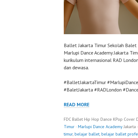
Ballet Jakarta Timur Sekolah Balet 
Marlupi Dance Academy Jakarta Timu
kurikulum internasional RAD London
dan dewasa.
#BalletJakartaTimur #MarlupiDanc
#BaletJakarta #RADLondon #DanceI
READ MORE
FDC Ballet Hip Hop Dance KPop Cover 
Timur
·
Marlupi Dance Academy
Jakarta 
timur
,
belajar ballet
,
belajar ballet profe