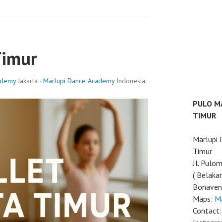
Timur
ademy
Jakarta ·
Marlupi Dance Academy
Indonesia
PULO M
TIMUR
Marlupi
Timur
Jl. Pulo
( Belaka
Bonaven
Maps:
M
Contact