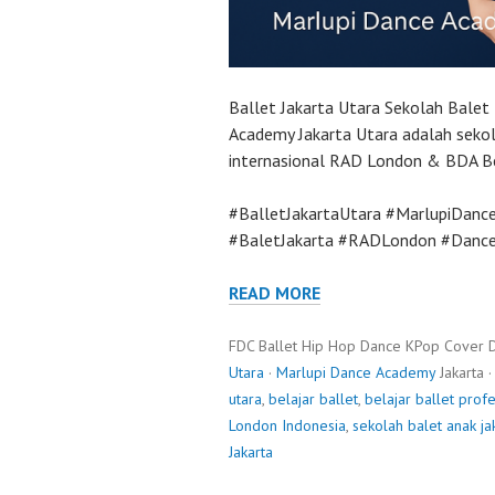
Ballet Jakarta Utara Sekolah Balet 
Academy Jakarta Utara adalah sekol
internasional RAD London & BDA Bei
#BalletJakartaUtara #MarlupiDanc
#BaletJakarta #RADLondon #DanceI
READ MORE
FDC Ballet Hip Hop Dance KPop Cover 
Utara
·
Marlupi Dance Academy
Jakarta 
utara
,
belajar ballet
,
belajar ballet prof
London Indonesia
,
sekolah balet anak ja
Jakarta