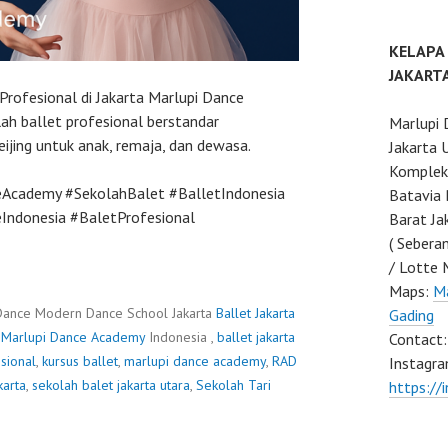
KELAPA
JAKART
Profesional di Jakarta Marlupi Dance
ah ballet profesional berstandar
Marlupi 
jing untuk anak, remaja, dan dewasa.
Jakarta 
Komplek 
eAcademy #SekolahBalet #BalletIndonesia
Batavia 
ndonesia #BaletProfesional
Barat Ja
( Sebera
/ Lotte 
Maps:
Ma
Dance Modern Dance School Jakarta
Ballet Jakarta
Gading
·
Marlupi Dance Academy
Indonesia ,
ballet jakarta
Contact
esional
,
kursus ballet
,
marlupi dance academy
,
RAD
Instagra
karta
,
sekolah balet jakarta utara
,
Sekolah Tari
https://