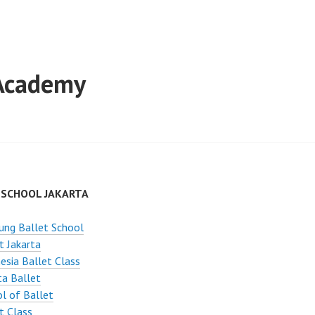
 Academy
 SCHOOL JAKARTA
ung Ballet School
t Jakarta
esia Ballet Class
ta Ballet
l of Ballet
t Class