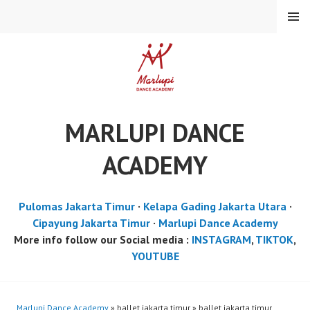
Skip
MENU
to
content
MARLUPI DANCE
ACADEMY
Pulomas Jakarta Timur
·
Kelapa Gading Jakarta Utara
·
Cipayung Jakarta Timur
·
Marlupi Dance Academy
More info follow our Social media :
INSTAGRAM
,
TIKTOK
,
YOUTUBE
Marlupi Dance Academy
» ballet jakarta timur » ballet jakarta timur