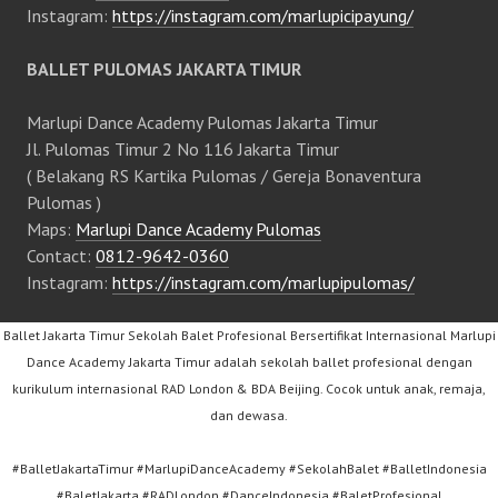
Instagram:
https://instagram.com/marlupicipayung/
BALLET PULOMAS JAKARTA TIMUR
Marlupi Dance Academy Pulomas Jakarta Timur
Jl. Pulomas Timur 2 No 116 Jakarta Timur
( Belakang RS Kartika Pulomas / Gereja Bonaventura
Pulomas )
Maps:
Marlupi Dance Academy Pulomas
Contact:
0812-9642-0360
Instagram:
https://instagram.com/marlupipulomas/
Ballet Jakarta Timur Sekolah Balet Profesional Bersertifikat Internasional Marlupi
Dance Academy Jakarta Timur adalah sekolah ballet profesional dengan
kurikulum internasional RAD London & BDA Beijing. Cocok untuk anak, remaja,
dan dewasa.
#BalletJakartaTimur #MarlupiDanceAcademy #SekolahBalet #BalletIndonesia
#BaletJakarta #RADLondon #DanceIndonesia #BaletProfesional