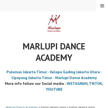
Skip
MENU
to
content
MARLUPI DANCE
ACADEMY
Pulomas Jakarta Timur
·
Kelapa Gading Jakarta Utara
·
Cipayung Jakarta Timur
·
Marlupi Dance Academy
More info follow our Social media :
INSTAGRAM
,
TIKTOK
,
YOUTUBE
Marlupi Dance Academy
» ballet jakarta utara » ballet jakarta utara