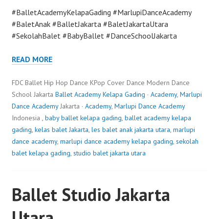
#BalletAcademyKelapaGading #MarlupiDanceAcademy
#BaletAnak #BalletJakarta #BaletJakartaUtara
#SekolahBalet #BabyBallet #DanceSchoolJakarta
READ MORE
FDC Ballet Hip Hop Dance KPop Cover Dance Modern Dance
School Jakarta
Ballet Academy Kelapa Gading
·
Academy
,
Marlupi
Dance Academy
Jakarta ·
Academy
,
Marlupi Dance Academy
Indonesia ,
baby ballet kelapa gading
,
ballet academy kelapa
gading
,
kelas balet Jakarta
,
les balet anak jakarta utara
,
marlupi
dance academy
,
marlupi dance academy kelapa gading
,
sekolah
balet kelapa gading
,
studio balet jakarta utara
Ballet Studio Jakarta
Utara