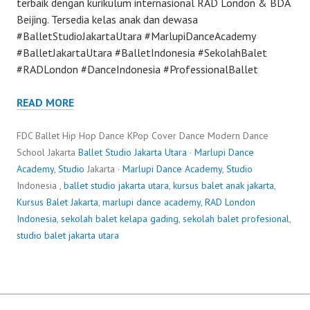
terbaik dengan kurikulum internasional RAD London & BDA
Beijing. Tersedia kelas anak dan dewasa
#BalletStudioJakartaUtara #MarlupiDanceAcademy
#BalletJakartaUtara #BalletIndonesia #SekolahBalet
#RADLondon #DanceIndonesia #ProfessionalBallet
READ MORE
FDC Ballet Hip Hop Dance KPop Cover Dance Modern Dance
School Jakarta
Ballet Studio Jakarta Utara
·
Marlupi Dance
Academy
,
Studio
Jakarta ·
Marlupi Dance Academy
,
Studio
Indonesia ,
ballet studio jakarta utara
,
kursus balet anak jakarta
,
Kursus Balet Jakarta
,
marlupi dance academy
,
RAD London
Indonesia
,
sekolah balet kelapa gading
,
sekolah balet profesional
,
studio balet jakarta utara