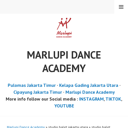
Skip
MENU
to
content
MARLUPI DANCE
ACADEMY
Pulomas Jakarta Timur
·
Kelapa Gading Jakarta Utara
·
Cipayung Jakarta Timur
·
Marlupi Dance Academy
More info follow our Social media :
INSTAGRAM
,
TIKTOK
,
YOUTUBE
Marlupi Dance Academy
» studio balet jakarta utara » studio balet